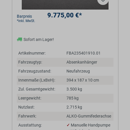
9.775,00 €*
Barpreis
*inkl. MwSt.
Sofort am Lager!
Artikelnummer:
FBA235401910.01
Fahrzeugtyp:
Absenkanhänger
Fahrzeugzustand:
Neufahrzeug
Innenmaße (LxBxH):
394 x 187 x 10 cm
Zul. Gesamtgewicht:
3.500 kg
Leergewicht:
785 kg
Nutzlast:
2.715 kg
Fahrwerk:
ALKO-Gummifederachse
Ausstattung:
✓
Manuelle Handpumpe