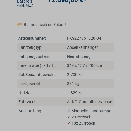
12.690,00 €*
Barpreis
*inkl. MwSt.
Befindet sich im Zulauf!
Artikelnummer:
FKS227351520.04
Fahrzeugtyp:
Absenkanhänger
Fahrzeugzustand:
Neufahrzeug
Innenmaße (LxBxH):
344 x 157 x 200 cm
Zul. Gesamtgewicht:
2.700 kg
Leergewicht:
871 kg
Nutzlast:
1.829 kg
Fahrwerk:
ALKO-Gummifederachse
Ausstattung:
✓
Manuelle Handpumpe
✓
V-Deichsel
✓
10x Zurrösen