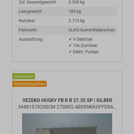
Zul. Gesamtgewicht:
3.500 kg
Leergewicht:
785 kg
Nutzlast:
2.715 kg
Fahrwerk:
ALKO-Gummifederachse
Ausstattung:
✓
V-Deichsel
✓
10x Zurrösen
✓
Elektr. Pumpe
Absenkbar
Sandwichaufbau
BaumannTheme.listing.badges.
VEZEKO HUSKY FB K B 27.35 SP | SILBER
344X157X200CM 2700KG ABSENKKOFFERANHÄNGE