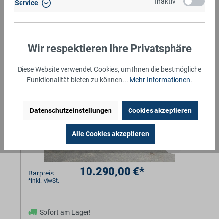
Inaktiv
Service
Absenkbar
Überfahrklappe
BaumannTheme.listing.badges.
VEZEKO HUSKY CAR FB 35.39 | RAMPE
Wir respektieren Ihre Privatsphäre
394X187X10CM 3500KG ABSENKER
Diese Website verwendet Cookies, um Ihnen die bestmögliche
Funktionalität bieten zu können...
Mehr Informationen
.
Datenschutzeinstellungen
Cookies akzeptieren
Alle Cookies akzeptieren
10.290,00 €*
Barpreis
*inkl. MwSt.
Sofort am Lager!