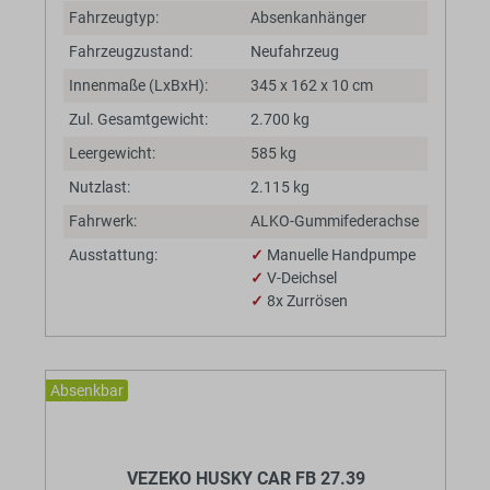
Fahrzeugtyp:
Absenkanhänger
Fahrzeugzustand:
Neufahrzeug
Innenmaße (LxBxH):
345 x 162 x 10 cm
Zul. Gesamtgewicht:
2.700 kg
Leergewicht:
585 kg
Nutzlast:
2.115 kg
Fahrwerk:
ALKO-Gummifederachse
Ausstattung:
✓
Manuelle Handpumpe
✓
V-Deichsel
✓
8x Zurrösen
Absenkbar
BaumannTheme.listing.badges.
VEZEKO HUSKY CAR FB 27.39