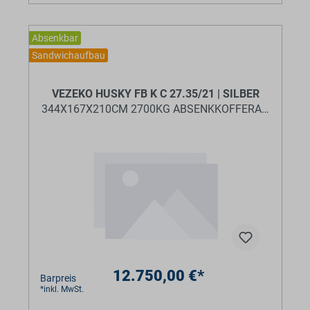
Absenkbar
Sandwichaufbau
BaumannTheme.listing.badges.
VEZEKO HUSKY FB K C 27.35/21 | SILBER
344X167X210CM 2700KG ABSENKKOFFERANHÄNGE
12.750,00 €*
Barpreis
*inkl. MwSt.