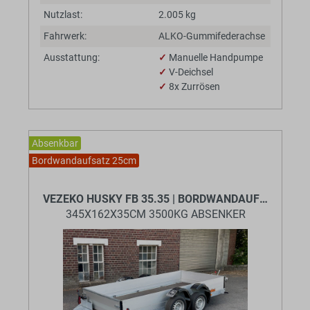
Nutzlast:
2.005 kg
Fahrwerk:
ALKO-Gummifederachse
Ausstattung:
✓
Manuelle Handpumpe
✓
V-Deichsel
✓
8x Zurrösen
Absenkbar
Bordwandaufsatz 25cm
BaumannTheme.listing.badges.
VEZEKO HUSKY FB 35.35 | BORDWANDAUFSATZ
345X162X35CM 3500KG ABSENKER