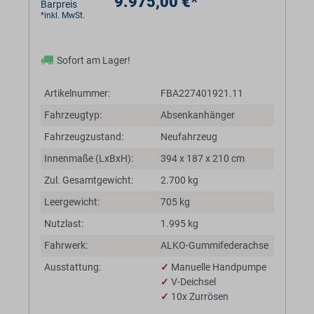
9.975,00 €*
Barpreis
*inkl. MwSt.
Sofort am Lager!
Artikelnummer:
FBA227401921.11
Fahrzeugtyp:
Absenkanhänger
Fahrzeugzustand:
Neufahrzeug
Innenmaße (LxBxH):
394 x 187 x 210 cm
Zul. Gesamtgewicht:
2.700 kg
Leergewicht:
705 kg
Nutzlast:
1.995 kg
Fahrwerk:
ALKO-Gummifederachse
Ausstattung:
✓
Manuelle Handpumpe
✓
V-Deichsel
✓
10x Zurrösen