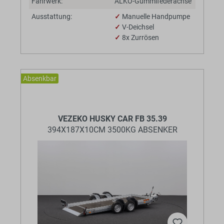
Fahrwerk:
ALKO-Gummifederachse
Ausstattung:
✓
Manuelle Handpumpe
✓
V-Deichsel
✓
8x Zurrösen
Absenkbar
BaumannTheme.listing.badges.
VEZEKO HUSKY CAR FB 35.39
394X187X10CM 3500KG ABSENKER