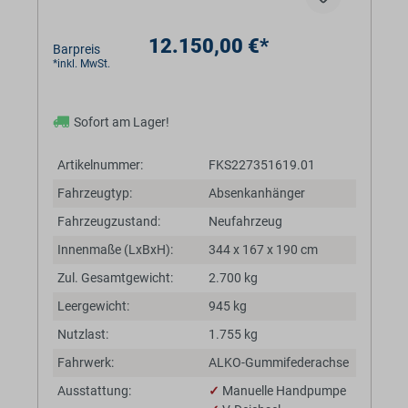
12.150,00 €*
Barpreis
*inkl. MwSt.
Sofort am Lager!
Artikelnummer:
FKS227351619.01
Fahrzeugtyp:
Absenkanhänger
Fahrzeugzustand:
Neufahrzeug
Innenmaße (LxBxH):
344 x 167 x 190 cm
Zul. Gesamtgewicht:
2.700 kg
Leergewicht:
945 kg
Nutzlast:
1.755 kg
Fahrwerk:
ALKO-Gummifederachse
Ausstattung:
✓
Manuelle Handpumpe