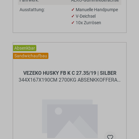
Fahrwerk:
ALKO-Gummifederachse
Ausstattung:
✓
Manuelle Handpumpe
✓
V-Deichsel
✓
10x Zurrösen
Absenkbar
Sandwichaufbau
BaumannTheme.listing.badges.
VEZEKO HUSKY FB K C 27.35/19 | SILBER
344X167X190CM 2700KG ABSENKKOFFERANHÄNGE