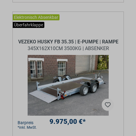
Elektronisch Absenkbar
Überfahrklappe
BaumannTheme.listing.badges.
VEZEKO HUSKY FB 35.35 | E-PUMPE | RAMPE
345X162X10CM 3500KG | ABSENKER
9.975,00 €*
Barpreis
*inkl. MwSt.