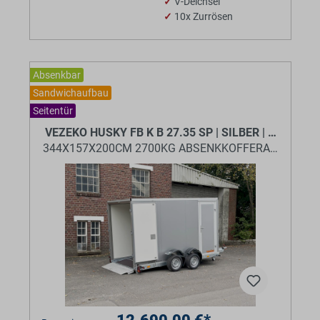
✓
V-Deichsel
✓
10x Zurrösen
Absenkbar
Sandwichaufbau
Seitentür
VEZEKO HUSKY FB K B 27.35 SP | SILBER | SE
344X157X200CM 2700KG ABSENKKOFFERANHÄNGE