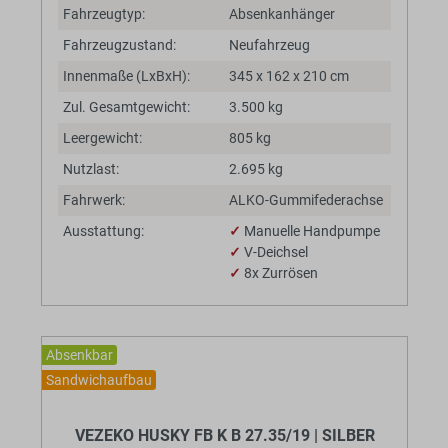
Fahrzeugtyp:
Absenkanhänger
Fahrzeugzustand:
Neufahrzeug
Innenmaße (LxBxH):
345 x 162 x 210 cm
Zul. Gesamtgewicht:
3.500 kg
Leergewicht:
805 kg
Nutzlast:
2.695 kg
Fahrwerk:
ALKO-Gummifederachse
Ausstattung:
✓
Manuelle Handpumpe
✓
V-Deichsel
✓
8x Zurrösen
Absenkbar
Sandwichaufbau
BaumannTheme.listing.badges.
VEZEKO HUSKY FB K B 27.35/19 | SILBER