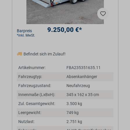
9.250,00 €*
Barpreis
*inkl. MwSt.
Befindet sich im Zulauf!
Artikelnummer:
FBA235351635.11
Fahrzeugtyp:
Absenkanhänger
Fahrzeugzustand:
Neufahrzeug
Innenmaße (LxBxH):
345 x 162 x 35 cm
Zul. Gesamtgewicht:
3.500 kg
Leergewicht:
749 kg
Nutzlast:
2.751 kg