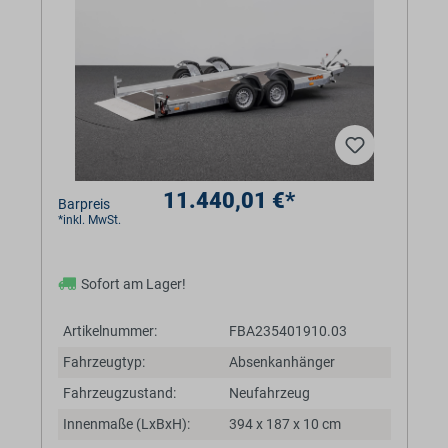
11.440,01 €*
Barpreis
*inkl. MwSt.
Sofort am Lager!
Artikelnummer:
FBA235401910.03
Fahrzeugtyp:
Absenkanhänger
Fahrzeugzustand:
Neufahrzeug
Innenmaße (LxBxH):
394 x 187 x 10 cm