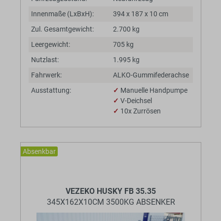
Innenmaße (LxBxH):
394 x 187 x 10 cm
Zul. Gesamtgewicht:
2.700 kg
Leergewicht:
705 kg
Nutzlast:
1.995 kg
Fahrwerk:
ALKO-Gummifederachse
Ausstattung:
✓
Manuelle Handpumpe
✓
V-Deichsel
✓
10x Zurrösen
Absenkbar
BaumannTheme.listing.badges.
VEZEKO HUSKY FB 35.35
345X162X10CM 3500KG ABSENKER