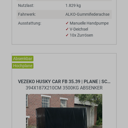
Nutzlast:
1.829 kg
Fahrwerk:
ALKO-Gummifederachse
Ausstattung:
✓
Manuelle Handpumpe
✓
V-Deichsel
✓
10x Zurrösen
Absenkbar
Hochplane
BaumannTheme.listing.badges.
VEZEKO HUSKY CAR FB 35.39 | PLANE | SCHWARZ
394X187X210CM 3500KG ABSENKER