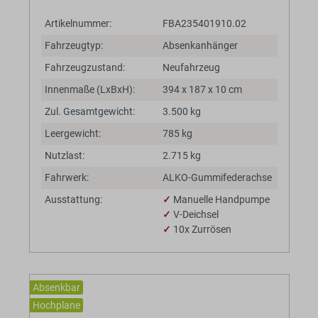
Artikelnummer:
FBA235401910.02
Fahrzeugtyp:
Absenkanhänger
Fahrzeugzustand:
Neufahrzeug
Innenmaße (LxBxH):
394 x 187 x 10 cm
Zul. Gesamtgewicht:
3.500 kg
Leergewicht:
785 kg
Nutzlast:
2.715 kg
Fahrwerk:
ALKO-Gummifederachse
Ausstattung:
✓
Manuelle Handpumpe
✓
V-Deichsel
✓
10x Zurrösen
Absenkbar
Hochplane