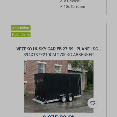
✓
V-Deichsel
✓
10x Zurrösen
Absenkbar
Hochplane
BaumannTheme.listing.badges.
VEZEKO HUSKY CAR FB 27.39 | PLANE | SCHWARZ
394X187X210CM 2700KG ABSENKER