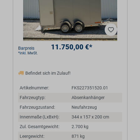
11.750,00 €*
Barpreis
*inkl. MwSt.
Befindet sich im Zulauf!
Artikelnummer:
FKS227351520.01
Fahrzeugtyp:
Absenkanhänger
Fahrzeugzustand:
Neufahrzeug
Innenmaße (LxBxH):
344 x 157 x 200 cm
Zul. Gesamtgewicht:
2.700 kg
Leergewicht:
871 kg