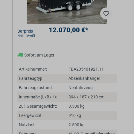
12.070,00 €*
Barpreis
*inkl. MwSt.
Sofort am Lager!
Artikelnummer:
FBA235401921.11
Fahrzeugtyp:
Absenkanhänger
Fahrzeugzustand:
Neufahrzeug
Innenmaße (LxBxH):
394 x 187 x 210 cm
Zul. Gesamtgewicht:
3.500 kg
Leergewicht:
910 kg
Nutzlast:
2.590 kg