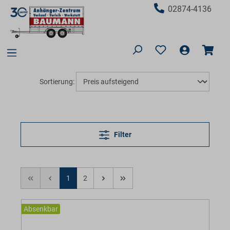
02874-4136
Sortierung:
Filter
1
2
Absenkbar
BaumannTheme.listing.badges.