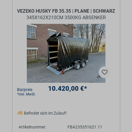
BaumannTheme.listing.badges.
VEZEKO HUSKY FB 35.35 | PLANE | SCHWARZ
345X162X210CM 3500KG ABSENKER
10.420,00 €*
Barpreis
*inkl. MwSt.
Befindet sich im Zulauf!
Artikelnummer:
FBA235351621.11