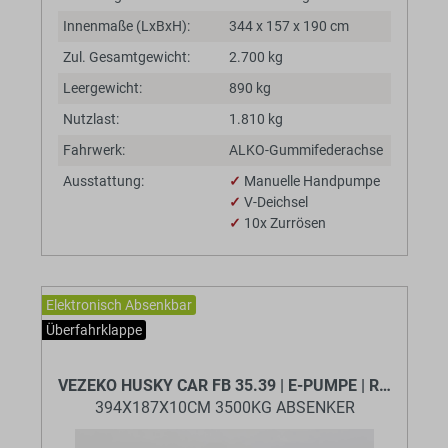
Innenmaße (LxBxH):
344 x 157 x 190 cm
Zul. Gesamtgewicht:
2.700 kg
Leergewicht:
890 kg
Nutzlast:
1.810 kg
Fahrwerk:
ALKO-Gummifederachse
Ausstattung:
✓
Manuelle Handpumpe
✓
V-Deichsel
✓
10x Zurrösen
Elektronisch Absenkbar
Überfahrklappe
BaumannTheme.listing.badges.
VEZEKO HUSKY CAR FB 35.39 | E-PUMPE | RAMPE
394X187X10CM 3500KG ABSENKER