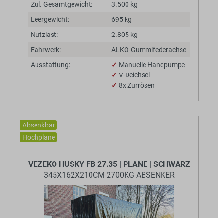
Zul. Gesamtgewicht:
3.500 kg
Leergewicht:
695 kg
Nutzlast:
2.805 kg
Fahrwerk:
ALKO-Gummifederachse
Ausstattung:
✓
Manuelle Handpumpe
✓
V-Deichsel
✓
8x Zurrösen
Absenkbar
Hochplane
BaumannTheme.listing.badges.
VEZEKO HUSKY FB 27.35 | PLANE | SCHWARZ
345X162X210CM 2700KG ABSENKER