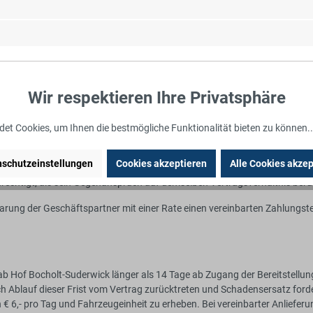
, gelten unsere Preise ohne jeden Nachlass, insbesondere ohne Skonto, i
dert berechnet.
ragsbestätigung oder Rechnung ergebenden Preis die Umsatzsteuer in je
üglich der gesondert ausgewiesenen Umsatzsteuer zum Zeitpunkt der Rec
Wir respektieren Ihre Privatsphäre
im Geschäftspartner fällig. Befindet sich der Geschäftspartner trotz M
n Höhe von 4% über dem jeweiligen Diskontsatz der Deutschen Bundesbank
et Cookies, um Ihnen die bestmögliche Funktionalität bieten zu können.
schutzeinstellungen
Cookies akzeptieren
Alle Cookies akzep
Ansprüchen nur mit rechtskräftig festgestellten, unbestrittenen oder a
rechtigt, als sein Gegenanspruch auf demselben Vertragsverhältnis beru
arung der Geschäftspartner mit einer Rate einen vereinbarten Zahlungste
b Hof Bocholt-Suderwick länger als 14 Tage ab Zugang der Bereitstellung
ch Ablauf dieser Frist vom Vertrag zurücktreten und Schadensersatz forde
on € 6,- pro Tag und Fahrzeugeinheit zu erheben. Bei vereinbarter Anlief