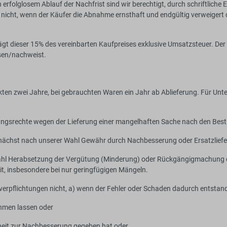
 erfolglosem Ablauf der Nachfrist sind wir berechtigt, durch schriftlic
s nicht, wenn der Käufer die Abnahme ernsthaft und endgültig verweigert
rägt dieser 15% des vereinbarten Kaufpreises exklusive Umsatzsteuer. De
sen/nachweist.
kten zwei Jahre, bei gebrauchten Waren ein Jahr ab Ablieferung. Für Unt
stungsrechte wegen der Lieferung einer mangelhaften Sache nach den Bes
 zunächst nach unserer Wahl Gewähr durch Nachbesserung oder Ersatzlief
 Wahl Herabsetzung der Vergütung (Minderung) oder Rückgängigmachung de
it, insbesondere bei nur geringfügigen Mängeln.
erpflichtungen nicht, a) wenn der Fehler oder Schaden dadurch entstand
ehmen lassen oder
nheit zur Nachbesserung gegeben hat oder