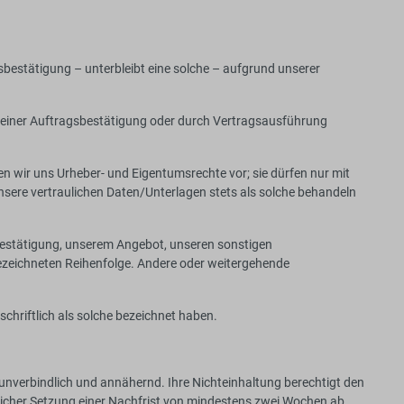
bestätigung – unterbleibt eine solche – aufgrund unserer
 einer Auftragsbestätigung oder durch Vertragsausführung
ir uns Urheber- und Eigentumsrechte vor; sie dürfen nur mit
sere vertraulichen Daten/Unterlagen stets als solche behandeln
sbestätigung, unserem Angebot, unseren sonstigen
ezeichneten Reihenfolge. Andere oder weitergehende
schriftlich als solche bezeichnet haben.
s unverbindlich und annähernd. Ihre Nichteinhaltung berechtigt den
licher Setzung einer Nachfrist von mindestens zwei Wochen ab