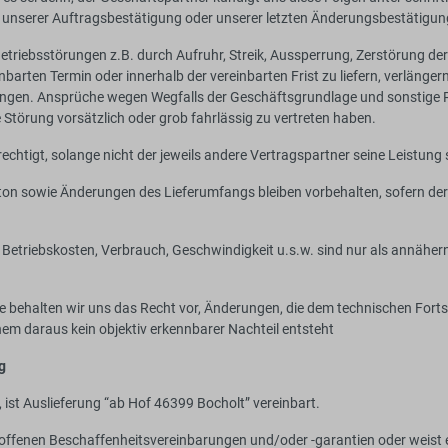
g unserer Auftragsbestätigung oder unserer letzten Änderungsbestätigung
etriebsstörungen z.B. durch Aufruhr, Streik, Aussperrung, Zerstörung d
ten Termin oder innerhalb der vereinbarten Frist zu liefern, verlängern 
ngen. Ansprüche wegen Wegfalls der Geschäftsgrundlage und sonstige R
törung vorsätzlich oder grob fahrlässig zu vertreten haben.
rechtigt, solange nicht der jeweils andere Vertragspartner seine Leistun
n sowie Änderungen des Lieferumfangs bleiben vorbehalten, sofern der 
 Betriebskosten, Verbrauch, Geschwindigkeit u.s.w. sind nur als annähe
e behalten wir uns das Recht vor, Änderungen, die dem technischen Forts
m daraus kein objektiv erkennbarer Nachteil entsteht
g
 ist Auslieferung “ab Hof 46399 Bocholt” vereinbart.
offenen Beschaffenheitsvereinbarungen und/oder -garantien oder weist e