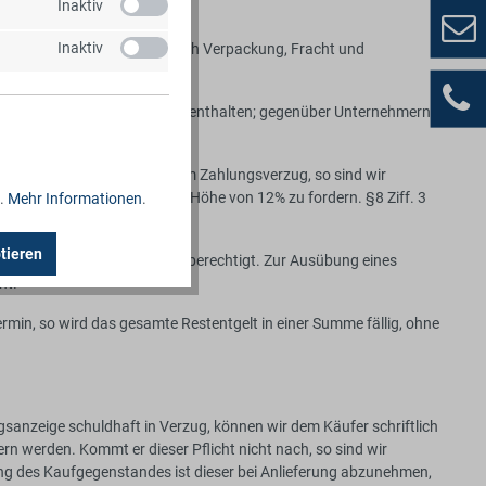
Inaktiv
Inaktiv
n Euro “ab Werk” ausschließlich Verpackung, Fracht und
weils geltender Höhe bereits enthalten; gegenüber Unternehmern
hnungsstellung.
ahnung ganz oder teilweise im Zahlungsverzug, so sind wir
 p.a. mindestens jedoch in Höhe von 12% zu fordern. §8 Ziff. 3
..
Mehr Informationen
.
tieren
nerkannten Gegenansprüchen berechtigt. Zur Ausübung eines
ht.
rmin, so wird das gesamte Restentgelt in einer Summe fällig, ohne
sanzeige schuldhaft in Verzug, können wir dem Käufer schriftlich
rn werden. Kommt er dieser Pflicht nicht nach, so sind wir
erung des Kaufgegenstandes ist dieser bei Anlieferung abzunehmen,