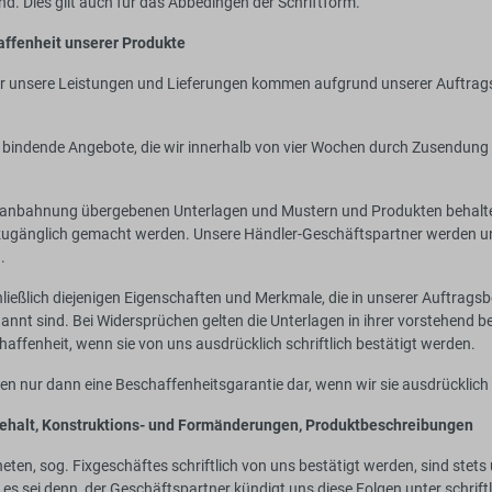
nd. Dies gilt auch für das Abbedingen der Schriftform.
affenheit unserer Produkte
ber unsere Leistungen und Lieferungen kommen aufgrund unserer Auftrags
d bindende Angebote, die wir innerhalb von vier Wochen durch Zusendung
anbahnung übergebenen Unterlagen und Mustern und Produkten behalten w
n zugänglich gemacht werden. Unsere Händler-Geschäftspartner werden un
.
hließlich diejenigen Eigenschaften und Merkmale, die in unserer Auftrag
 sind. Bei Widersprüchen gelten die Unterlagen in ihrer vorstehend b
ffenheit, wenn sie von uns ausdrücklich schriftlich bestätigt werden.
en nur dann eine Beschaffenheitsgarantie dar, wenn wir sie ausdrücklich 
rbehalt, Konstruktions- und Formänderungen, Produktbeschreibungen
eten, sog. Fixgeschäftes schriftlich von uns bestätigt werden, sind stet
s sei denn, der Geschäftspartner kündigt uns diese Folgen unter schrift