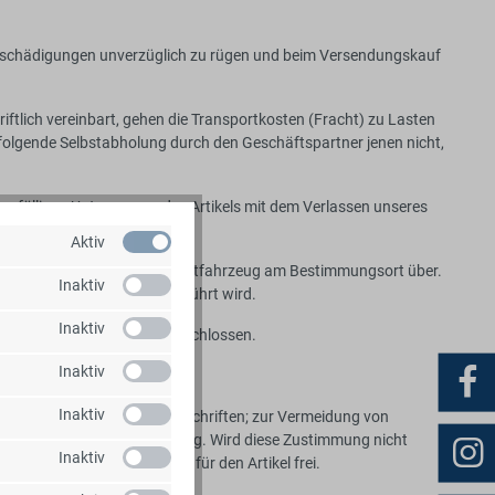
 Beschädigungen unverzüglich zu rügen und beim Versendungskauf
iftlich vereinbart, gehen die Transportkosten (Fracht) zu Lasten
rfolgende Selbstabholung durch den Geschäftspartner jenen nicht,
s zufälligen Unterganges des Artikels mit dem Verlassen unseres
Aktiv
s Artikels auf unserem Transportfahrzeug am Bestimmungsort über.
Inaktiv
 durch unsere Leute durchgeführt wird.
Inaktiv
n zusätzliche Rechnung abgeschlossen.
Inaktiv
Inaktiv
 deutschen gesetzlichen Vorschriften; zur Vermeidung von
rigen schriftlichen Zustimmung. Wird diese Zustimmung nicht
Inaktiv
ewährleistung und Haftung für den Artikel frei.