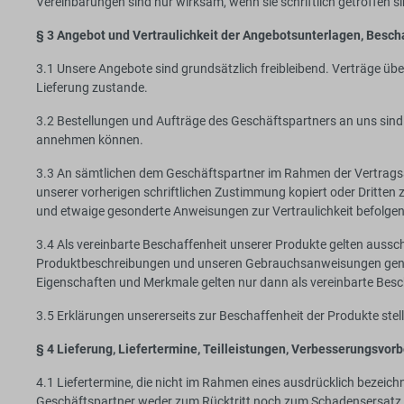
Vereinbarungen sind nur wirksam, wenn sie schriftlich getroffen si
§ 3 Angebot und Vertraulichkeit der Angebotsunterlagen, Besch
3.1 Unsere Angebote sind grundsätzlich freibleibend. Verträge ü
Lieferung zustande.
3.2 Bestellungen und Aufträge des Geschäftspartners an uns sin
annehmen können.
3.3 An sämtlichen dem Geschäftspartner im Rahmen der Vertrags
unserer vorherigen schriftlichen Zustimmung kopiert oder Dritte
und etwaige gesonderte Anweisungen zur Vertraulichkeit befolgen
3.4 Als vereinbarte Beschaffenheit unserer Produkte gelten aussc
Produktbeschreibungen und unseren Gebrauchsanweisungen genannt
Eigenschaften und Merkmale gelten nur dann als vereinbarte Bescha
3.5 Erklärungen unsererseits zur Beschaffenheit der Produkte stell
§ 4 Lieferung, Liefertermine, Teilleistungen, Verbesserungsvo
4.1 Liefertermine, die nicht im Rahmen eines ausdrücklich bezeichn
Geschäftspartner weder zum Rücktritt noch zum Schadensersatz, e