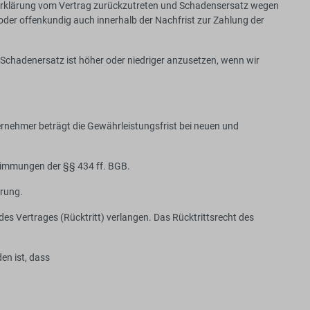
he Erklärung vom Vertrag zurückzutreten und Schadensersatz wegen
 oder offenkundig auch innerhalb der Nachfrist zur Zahlung der
r Schadenersatz ist höher oder niedriger anzusetzen, wenn wir
ernehmer beträgt die Gewährleistungsfrist bei neuen und
timmungen der §§ 434 ff. BGB.
erung.
s Vertrages (Rücktritt) verlangen. Das Rücktrittsrecht des
en ist, dass