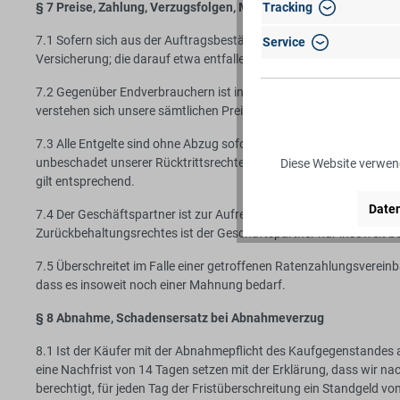
Tracking
§ 7 Preise, Zahlung, Verzugsfolgen, Mahngebühr, Ratenzahlung
7.1 Sofern sich aus der Auftragsbestätigung nichts anderes ergibt
Service
Versicherung; die darauf etwa entfallenden Beträge werden geson
7.2 Gegenüber Endverbrauchern ist in dem sich aus Angebot, Auft
verstehen sich unsere sämtlichen Preisangaben “netto”, also zuz
7.3 Alle Entgelte sind ohne Abzug sofort nach Rechnungszugang be
unbeschadet unserer Rücktrittsrechte berechtigt, Verzugszinsen i
Diese Website verwend
gilt entsprechend.
Daten
7.4 Der Geschäftspartner ist zur Aufrechnung gegenüber unseren 
Zurückbehaltungsrechtes ist der Geschäftspartner nur insoweit be
7.5 Überschreitet im Falle einer getroffenen Ratenzahlungsvereinb
dass es insoweit noch einer Mahnung bedarf.
§ 8 Abnahme, Schadensersatz bei Abnahmeverzug
8.1 Ist der Käufer mit der Abnahmepflicht des Kaufgegenstandes a
eine Nachfrist von 14 Tagen setzen mit der Erklärung, dass wir na
berechtigt, für jeden Tag der Fristüberschreitung ein Standgeld v