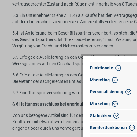
vertragsgerechter Zustand nach Rüge nicht innerhalb von 8 Tagen
5.3 Ein Unternehmer (siehe Zi. 1.4) als Käufer hat den Vertrag
auf dem Lieferschein zu vermerken. Anderenfalls verliert er seine
5.4 Ist Anlieferung beim Geschäftspartner vereinbart, so steht di
des Geschäftspartners. Ist “Frei-Haus-Lieferung” nach Weisung un
Vergütung von Fracht und Nebenkosten zu verlangen.
5.5 Erfolgt die Auslieferung an den Geschäftspartner nicht durch 
Werksgeländes auf den Geschäftspartner über.
Funktionale
5.6 Erfolgt die Auslieferung an den Geschäftspartner durch unser
Marketing
Die Gefahr der sachgerechten Entladung des Artikels liegt ausschl
Personalisierung
5.7 Eine Transportversicherung wird nur auf ausdrücklichen schr
Marketing
§ 6 Haftungsausschluss bei unerlaubtem Export
Von uns bezogene Artikel sind für den deutschen Markt hergestell
Statistiken
Konflikten mit etwa abweichenden ausländischen Vorschriften beda
Komfortfunktionen
eingeholt oder durch uns verweigert und der Artikel trotzdem vorü