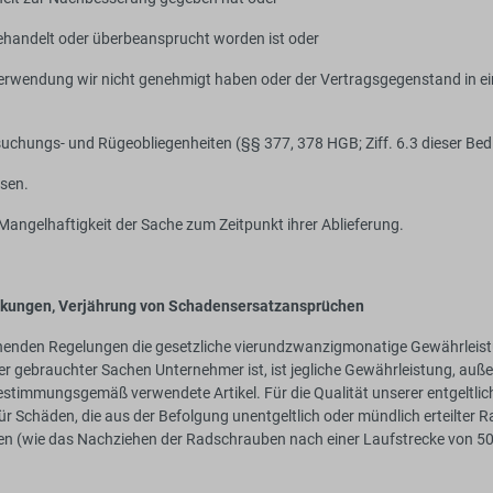
andelt oder überbeansprucht worden ist oder
Verwendung wir nicht genehmigt haben oder der Vertragsgegenstand in ei
ersuchungs- und Rügeobliegenheiten (§§ 377, 378 HGB; Ziff. 6.3 dieser
ssen.
 Mangelhaftigkeit der Sache zum Zeitpunkt ihrer Ablieferung.
nkungen, Verjährung von Schadensersatzansprüchen
tehenden Regelungen die gesetzliche vierundzwanzigmonatige Gewährlei
r gebrauchter Sachen Unternehmer ist, ist jegliche Gewährleistung, auße
stimmungsgemäß verwendete Artikel. Für die Qualität unserer entgeltlich
r Schäden, die aus der Befolgung unentgeltlich oder mündlich erteilter R
ten (wie das Nachziehen der Radschrauben nach einer Laufstrecke von 50