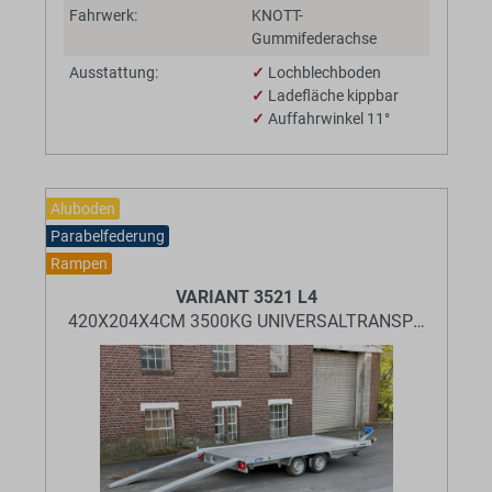
Fahrwerk:
KNOTT-
Gummifederachse
Ausstattung:
✓
Lochblechboden
✓
Ladefläche kippbar
✓
Auffahrwinkel 11°
Aluboden
Parabelfederung
Rampen
VARIANT 3521 L4
420X204X4CM 3500KG UNIVERSALTRANSPORTER