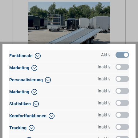
Aktiv
Funktionale
Inaktiv
Marketing
4.799,00 €*
Barpreis
*inkl. MwSt.
Inaktiv
Personalisierung
Inaktiv
Marketing
Sofort am Lager!
Inaktiv
Statistiken
Artikelnummer:
MGK227402100.05
Inaktiv
Komfortfunktionen
Fahrzeugtyp:
Autotransporter
Inaktiv
Tracking
Fahrzeugzustand:
Neufahrzeug