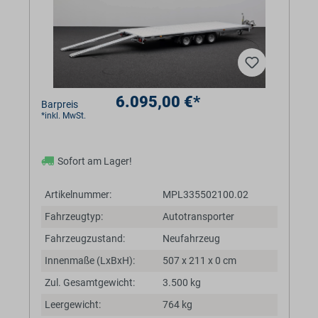
6.095,00 €*
Barpreis
*inkl. MwSt.
Sofort am Lager!
Artikelnummer:
MPL335502100.02
Fahrzeugtyp:
Autotransporter
Fahrzeugzustand:
Neufahrzeug
Innenmaße (LxBxH):
507 x 211 x 0 cm
Zul. Gesamtgewicht:
3.500 kg
Leergewicht:
764 kg