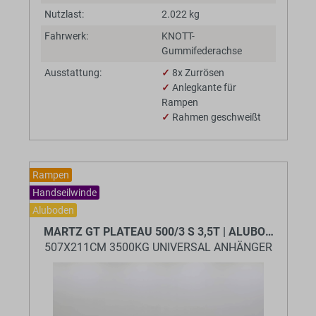
Nutzlast:
2.022 kg
Fahrwerk:
KNOTT-
Gummifederachse
Ausstattung:
✓
8x Zurrösen
✓
Anlegkante für
Rampen
✓
Rahmen geschweißt
Rampen
Handseilwinde
Aluboden
MARTZ GT PLATEAU 500/3 S 3,5T | ALUBODEN
507X211CM 3500KG UNIVERSAL ANHÄNGER