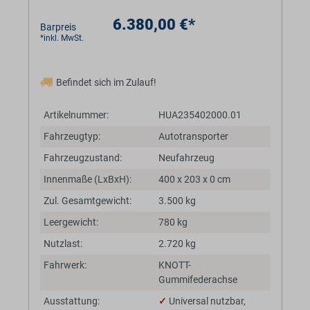
6.380,00 €*
Barpreis
*inkl. MwSt.
Befindet sich im Zulauf!
Artikelnummer:
HUA235402000.01
Fahrzeugtyp:
Autotransporter
Fahrzeugzustand:
Neufahrzeug
Innenmaße (LxBxH):
400 x 203 x 0 cm
Zul. Gesamtgewicht:
3.500 kg
Leergewicht:
780 kg
Nutzlast:
2.720 kg
Fahrwerk:
KNOTT-
Gummifederachse
Ausstattung:
✓
Universal nutzbar,