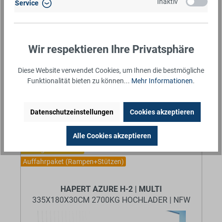
Innenmaße (LxBxH):
405 x 210 x 0 cm
Inaktiv
Service
Zul. Gesamtgewicht:
2.700 kg
Leergewicht:
667 kg
Nutzlast:
2.033 kg
Wir respektieren Ihre Privatsphäre
Fahrwerk:
KNOTT-
Diese Website verwendet Cookies, um Ihnen die bestmögliche
Gummifederachse
Funktionalität bieten zu können...
Mehr Informationen
.
Ausstattung:
✓
Lochblechboden
✓
Ladefläche kippbar
✓
Aluboden
Datenschutzeinstellungen
Cookies akzeptieren
Alle Cookies akzeptieren
Niedriges Fahrwerk
Auffahrpaket (Rampen+Stützen)
BaumannTheme.listing.badges.
HAPERT AZURE H-2 | MULTI
335X180X30CM 2700KG HOCHLADER | NFW