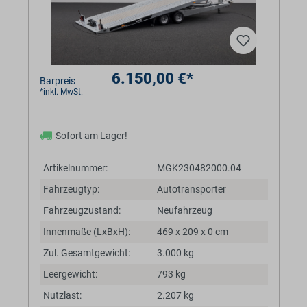
6.150,00 €*
Barpreis
*inkl. MwSt.
Sofort am Lager!
Artikelnummer:
MGK230482000.04
Fahrzeugtyp:
Autotransporter
Fahrzeugzustand:
Neufahrzeug
Innenmaße (LxBxH):
469 x 209 x 0 cm
Zul. Gesamtgewicht:
3.000 kg
Leergewicht:
793 kg
Nutzlast:
2.207 kg