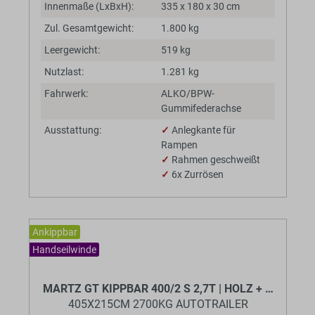
Innenmaße (LxBxH):
335 x 180 x 30 cm
Zul. Gesamtgewicht:
1.800 kg
Leergewicht:
519 kg
Nutzlast:
1.281 kg
Fahrwerk:
ALKO/BPW-
Gummifederachse
Ausstattung:
✓
Anlegkante für
Rampen
✓
Rahmen geschweißt
✓
6x Zurrösen
Ankippbar
Handseilwinde
BaumannTheme.listing.badges.
MARTZ GT KIPPBAR 400/2 S 2,7T | HOLZ + ALURIF
405X215CM 2700KG AUTOTRAILER