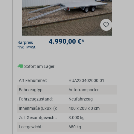
4.990,00 €*
Barpreis
*inkl. MwSt.
Sofort am Lager!
Artikelnummer:
HUA230402000.01
Fahrzeugtyp:
Autotransporter
Fahrzeugzustand:
Neufahrzeug
Innenmaße (LxBxH):
400 x 203 x 0 cm
Zul. Gesamtgewicht:
3.000 kg
Leergewicht:
680 kg