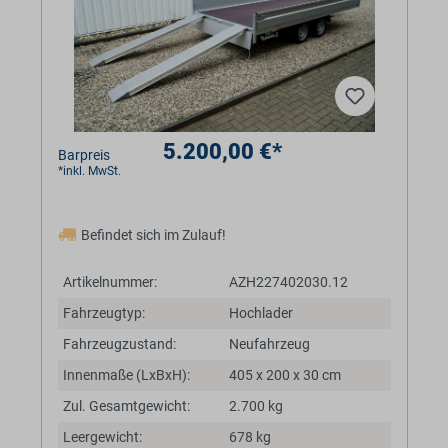
5.200,00 €*
Barpreis
*inkl. MwSt.
Befindet sich im Zulauf!
Artikelnummer:
AZH227402030.12
Fahrzeugtyp:
Hochlader
Fahrzeugzustand:
Neufahrzeug
Innenmaße (LxBxH):
405 x 200 x 30 cm
Zul. Gesamtgewicht:
2.700 kg
Leergewicht:
678 kg