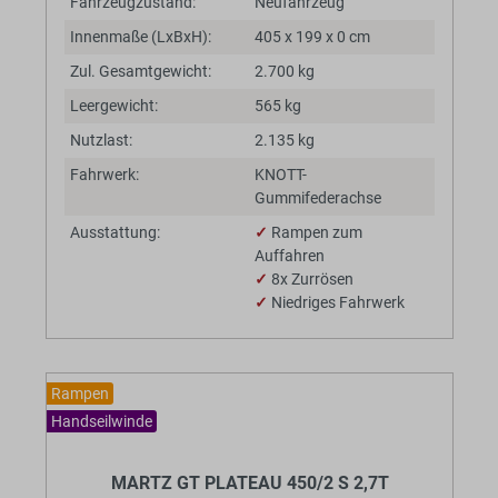
Fahrzeugzustand:
Neufahrzeug
Innenmaße (LxBxH):
405 x 199 x 0 cm
Zul. Gesamtgewicht:
2.700 kg
Leergewicht:
565 kg
Nutzlast:
2.135 kg
Fahrwerk:
KNOTT-
Gummifederachse
Ausstattung:
✓
Rampen zum
Auffahren
✓
8x Zurrösen
✓
Niedriges Fahrwerk
Rampen
Handseilwinde
BaumannTheme.listing.badges.
MARTZ GT PLATEAU 450/2 S 2,7T