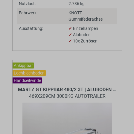
Nutzlast:
2.736 kg
Fahrwerk:
KNOTT-
Gummifederachse
Ausstattung:
✓
Einzelrampen
✓
Aluboden
✓
10x Zurrösen
Ankippbar
Lochblechboden
Handseilwinde
MARTZ GT KIPPBAR 480/2 3T | ALUBODEN MITTIG
469X209CM 3000KG AUTOTRAILER