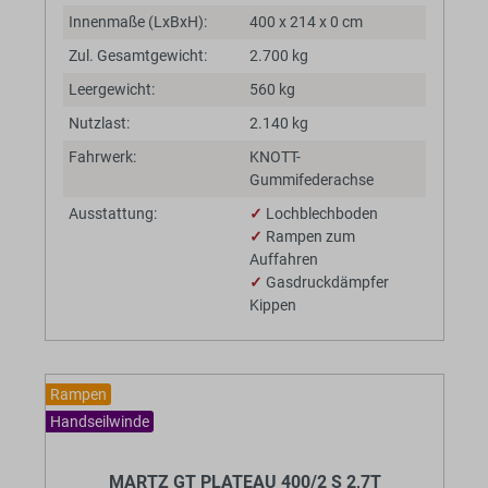
Innenmaße (LxBxH):
400 x 214 x 0 cm
Zul. Gesamtgewicht:
2.700 kg
Leergewicht:
560 kg
Nutzlast:
2.140 kg
Fahrwerk:
KNOTT-
Gummifederachse
Ausstattung:
✓
Lochblechboden
✓
Rampen zum
Auffahren
✓
Gasdruckdämpfer
Kippen
Rampen
Handseilwinde
BaumannTheme.listing.badges.
MARTZ GT PLATEAU 400/2 S 2,7T