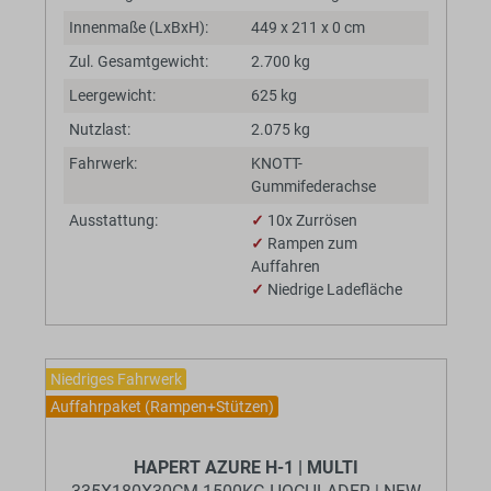
Innenmaße (LxBxH):
449 x 211 x 0 cm
Zul. Gesamtgewicht:
2.700 kg
Leergewicht:
625 kg
Nutzlast:
2.075 kg
Fahrwerk:
KNOTT-
Gummifederachse
Ausstattung:
✓
10x Zurrösen
✓
Rampen zum
Auffahren
✓
Niedrige Ladefläche
Niedriges Fahrwerk
Auffahrpaket (Rampen+Stützen)
BaumannTheme.listing.badges.
HAPERT AZURE H-1 | MULTI