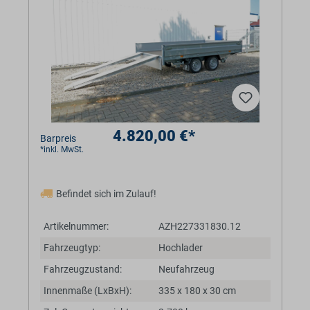
4.820,00 €*
Barpreis
*inkl. MwSt.
Befindet sich im Zulauf!
Artikelnummer:
AZH227331830.12
Fahrzeugtyp:
Hochlader
Fahrzeugzustand:
Neufahrzeug
Innenmaße (LxBxH):
335 x 180 x 30 cm