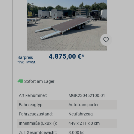
4.875,00 €*
Barpreis
*inkl. MwSt.
Sofort am Lager!
Artikelnummer:
MGK230452100.01
Fahrzeugtyp:
Autotransporter
Fahrzeugzustand:
Neufahrzeug
Innenmaße (LxBxH):
449 x 211 x 0 cm
Zul. Gesamtgewicht:
3.000 kg