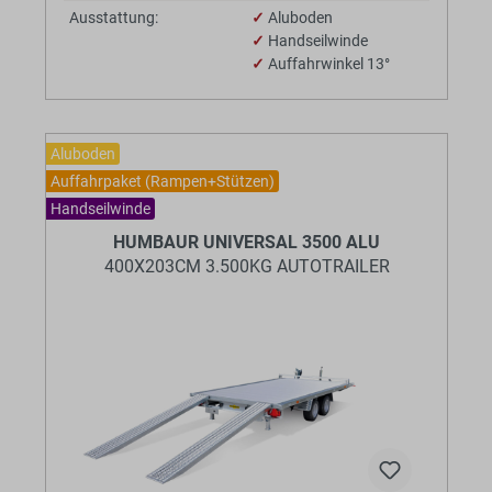
Ausstattung:
✓
Aluboden
✓
Handseilwinde
✓
Auffahrwinkel 13°
Aluboden
Auffahrpaket (Rampen+Stützen)
Handseilwinde
HUMBAUR UNIVERSAL 3500 ALU
400X203CM 3.500KG AUTOTRAILER