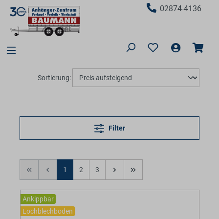
02874-4136
Sortierung:
Filter
1
2
3
Ankippbar
Lochblechboden