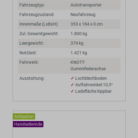
Fahrzeugtyp:
Autotransporter
Fahrzeugzustand:
Neufahrzeug
Innenmaße (LxBxH):
353 x 184 x 0 cm
Zul. Gesamtgewicht:
1.800 kg
Leergewicht:
379 kg
Nutzlast:
1.421 kg
Fahrwerk:
KNOTT-
Gummifederachse
Ausstattung:
✓
Lochblechboden
✓
Auffahrwinkel 10,5°
✓
Ladefläche kippbar
Ankippbar
Handseilwinde
BaumannTheme.listing.badges.