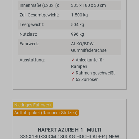
Innenmaße (LxBxH):
335 x 180 x 30 cm
Zul. Gesamtgewicht:
1.500 kg
Leergewicht:
504 kg
Nutzlast:
996 kg
Fahrwerk:
ALKO/BPW-
Gummifederachse
Ausstattung:
✓
Anlegkante für
Rampen
✓
Rahmen geschweißt
✓
6x Zurrösen
Niedriges Fahrwerk
Auffahrpaket (Rampen+Stützen)
BaumannTheme.listing.badges.
HAPERT AZURE H-1 | MULTI
335X180X30CM 1800KG HOCHLADER | NFW