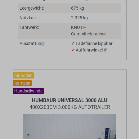
Leergewicht:
675 kg
Nutzlast:
2.325 kg
Fahrwerk:
KNOTT-
Gummifederachse
Ausstattung:
✓
Ladefläche kippbar
✓
Auffahrwinkel 6°
Aluboden
Rampen
Handseilwinde
HUMBAUR UNIVERSAL 3000 ALU
400X203CM 3.000KG AUTOTRAILER