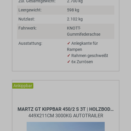
Zul. Gesamtgewicht:
2.700 kg
Leergewicht:
598 kg
Nutzlast:
2.102 kg
Fahrwerk:
KNOTT-
Gummifederachse
Ausstattung:
✓
Anlegkante für
Rampen
✓
Rahmen geschweißt
✓
6x Zurrösen
Ankippbar
BaumannTheme.listing.badges.
MARTZ GT KIPPBAR 450/2 S 3T | HOLZBODEN
449X211CM 3000KG AUTOTRAILER