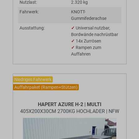
Nutzlast:
2.320 kg
Fahrwerk:
KNOTT-
Gummifederachse
Ausstattung:
✓
Universal nutzbar,
Bordwände nachrüstbar
✓
14x Zurrösen
✓
Rampen zum
Auffahren
Niedriges Fahrwerk
Auffahrpaket (Rampen+Stützen)
BaumannTheme.listing.badges.
HAPERT AZURE H-2 | MULTI
405X200X30CM 2700KG HOCHLADER | NFW