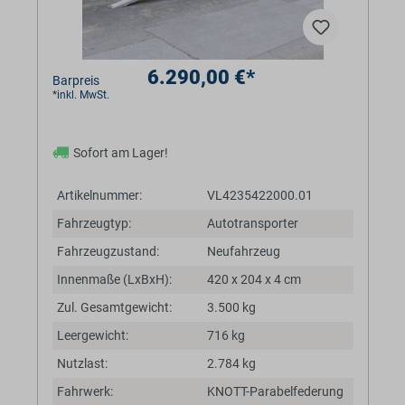
6.290,00 €*
Barpreis
*inkl. MwSt.
Sofort am Lager!
Artikelnummer:
VL4235422000.01
Fahrzeugtyp:
Autotransporter
Fahrzeugzustand:
Neufahrzeug
Innenmaße (LxBxH):
420 x 204 x 4 cm
Zul. Gesamtgewicht:
3.500 kg
Leergewicht:
716 kg
Nutzlast:
2.784 kg
Fahrwerk:
KNOTT-Parabelfederung