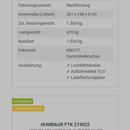
Fahrzeugzustand:
Neufahrzeug
Innenmaße (LxBxH):
361 x 190 x 0 cm
Zul. Gesamtgewicht:
1.500 kg
Leergewicht:
470 kg
Nutzlast:
1.030 kg
Fahrwerk:
KNOTT-
Gummifederachse
Ausstattung:
✓
Lochblechboden
✓
Auffahrwinkel 10,5°
✓
Ladefläche kippbar
Ankippbar
Lochblechboden
BaumannTheme.listing.badges.
HUMBAUR FTK 274022