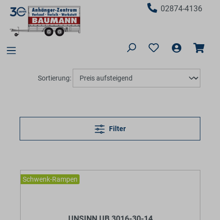
02874-4136
Sortierung:
Filter
Schwenk-Rampen
BaumannTheme.listing.badges.
UNSINN UB 3016-30-14