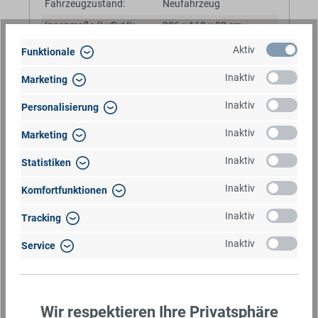
Fahrzeugzustand:
Neufahrzeug
Innenmaße (LxBxH):
306 x 160 x 30 cm
Zul. Gesamtgewicht:
3.000 kg
Aktiv
Funktionale
Leergewicht:
620 kg
Inaktiv
Marketing
Nutzlast:
2.380 kg
Inaktiv
Personalisierung
Fahrwerk:
ALKO-Gummifederachse
Inaktiv
Marketing
Ausstattung:
✓
Einzelrampen
✓
Stahlbordwände
Inaktiv
Statistiken
✓
20x Zurrösen
Inaktiv
Komfortfunktionen
Inaktiv
Tracking
Schwenk-Rampen
BaumannTheme.listing.badges.
Inaktiv
Service
UNSINN UB 3618-35-14
360X180CM 3500KG BAUMASCHINENANHÄNGER
Wir respektieren Ihre Privatsphäre