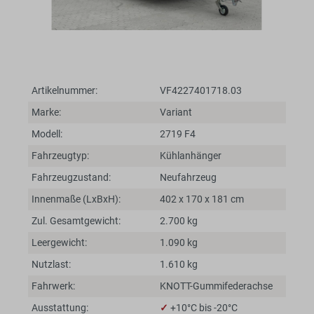
Artikelnummer:
VF4227401718.03
Marke:
Variant
Modell:
2719 F4
Fahrzeugtyp:
Kühlanhänger
Fahrzeugzustand:
Neufahrzeug
Innenmaße (LxBxH):
402 x 170 x 181 cm
Zul. Gesamtgewicht:
2.700 kg
Leergewicht:
1.090 kg
Nutzlast:
1.610 kg
Fahrwerk:
KNOTT-Gummifederachse
Ausstattung:
✓
+10°C bis -20°C