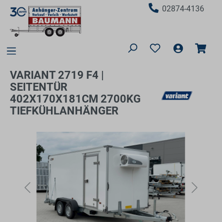
02874-4136
VARIANT 2719 F4 |
SEITENTÜR
402X170X181CM 2700KG
TIEFKÜHLANHÄNGER