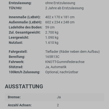
Erstzulassung:
ohne Erstzulassung
TÜV/HU:
2 Jahre ab Erstzulassung
Innenmaße (LxBxH):
402 x 170 x 181 cm
Außenmaße (LxBxH):
602 x 234 x 248 cm
Ladehöhe des Boden:
59 cm
Zul. Gesamtgewicht:
2.700 kg
Leergewicht:
1.090 kg
Nutzlast:
1.610 kg
Fahrgestell:
Tieflader (Räder neben dem Aufbau)
Bereifung:
165R13C
Fahrwerk:
KNOTT-Gummifederachse
Stützrad:
Ja, Automatik
100km/h Zulassung:
Optional, nachrüstbar
AUSSTATTUNG
Bremse:
Ja
Anzahl Achsen:
2