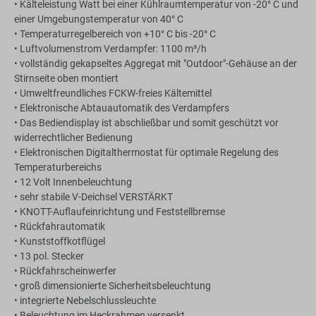
• Kälteleistung Watt bei einer Kühlraumtemperatur von -20° C und
einer Umgebungstemperatur von 40° C
• Temperaturregelbereich von +10° C bis -20° C
• Luftvolumenstrom Verdampfer: 1100 m³/h
• vollständig gekapseltes Aggregat mit "Outdoor"-Gehäuse an der
Stirnseite oben montiert
• Umweltfreundliches FCKW-freies Kältemittel
• Elektronische Abtauautomatik des Verdampfers
• Das Bediendisplay ist abschließbar und somit geschützt vor
widerrechtlicher Bedienung
• Elektronischen Digitalthermostat für optimale Regelung des
Temperaturbereichs
• 12 Volt Innenbeleuchtung
• sehr stabile V-Deichsel VERSTÄRKT
• KNOTT-Auflaufeinrichtung und Feststellbremse
• Rückfahrautomatik
• Kunststoffkotflügel
• 13 pol. Stecker
• Rückfahrscheinwerfer
• groß dimensionierte Sicherheitsbeleuchtung
• integrierte Nebelschlussleuchte
• Beleuchtung im Heckrahmen versenkt